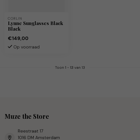
CORLIN
Lynne Sunglasses Black
Black
€149,00
Op voorraad
Toon
1
-
13
van 13
Muze the Store
Reestraat 17
1016 DM Amsterdam