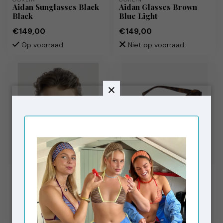
Aidan Sunglasses Black
Aidan Glasses Brown
Black
Blue Light
€149,00
€149,00
Op voorraad
Niet op voorraad
CORLIN
CORLIN
Alba Sunglasses Brown
Selma Sunglasses
Brown
Tortoise Brown
€149,00
€149,00
Op voorraad
Op voorraad