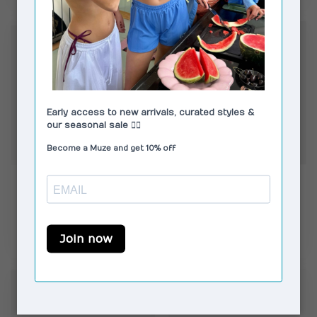
CORLIN
CORLIN
Capri Sunglasses
Gelo Glasses Blue Light
Tortoise Green
€149,00
€139,00
Op voorraad
Op voorraad