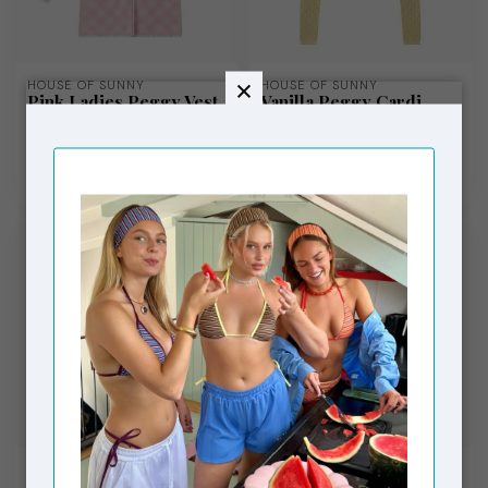
HOUSE OF SUNNY
HOUSE OF SUNNY
Pink Ladies Peggy Vest
Vanilla Peggy Cardi
w Scarf Blush
Butter
€119,00
€119,00
€145,00
€149,95
Op voorraad
Op voorraad
MACABLA
MACABLA
Ribbed Cardigan Grey
Ribbed Cardigan Black