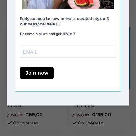
€49,00
€49,00
Op voorraad
Op voorraad
MODSTRÖM
HOUSE OF SUNNY
AgnesMD Top Vanilla
St Ives Tripper
Cream
Turquoise
€69,00
€139,00
€89,95
€169,00
Op voorraad
Op voorraad