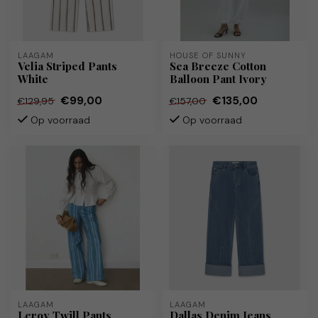
LAAGAM
HOUSE OF SUNNY
Velia Striped Pants
Sea Breeze Cotton
White
Balloon Pant Ivory
€99,00
€135,00
€129,95
€157,00
Op voorraad
Op voorraad
LAAGAM
LAAGAM
Leroy Twill Pants
Dallas Denim Jeans