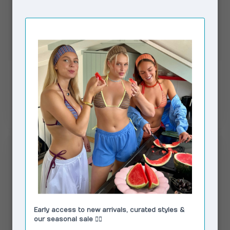
MODSTRÖM
NEVER FULLY DRESSED
IsoldeMD Jacquard
Cotton Linen Demi
Pants Blue Stripe
Trouser Brown
€79,00
€79,00
€129,95
€119,00
Op voorraad
Op voorraad