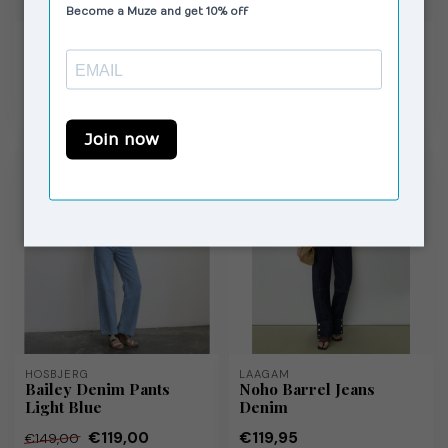
SUSMIE'S
LAAGAM
Luna Pants Brown
Dallas Denim Pants Ecru
€59,00
€119,95
€84,95
Op voorraad
Op voorraad
HOSBJERG
LAAGAM
Bailey Denim Pants
Noho Barrel Jeans
Light Blue
Denim
€119,00
€119,95
€149,00