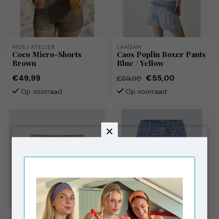
MOSJ ATELIER
LAAGAM
Coco Micro-Shorts
Caos Poplin Boxer Pants
Brown
Blue / Yellow
€49,99
€55,00
€69,00
Op voorraad
Op voorraad
LAAGAM
MODSTRÖM