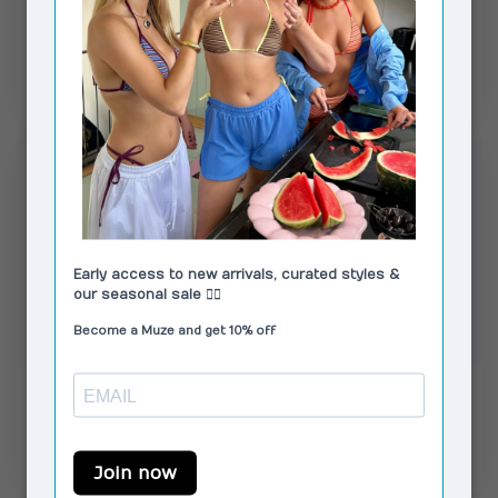
Kali Short Camel
NaomaMD Solid Shorts
Vintage Blue
€79,90
€49,00
€89,95
Op voorraad
Op voorraad
HOUSE OF SUNNY
HOSBJERG
Contrast Hot Pants Multi
Bree Shorts Off White
€59,00
€122,00
€94,95
Op voorraad
Niet op voorraad