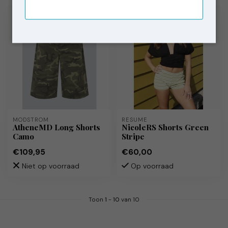
MODSTRÖM
RÉSUMÉ
AtheneMD Long Shorts
NicoleRS Shorts Green
Camo
Stripe
€109,95
€60,00
Niet op voorraad
Op voorraad
Toon
1
-
10
van 10