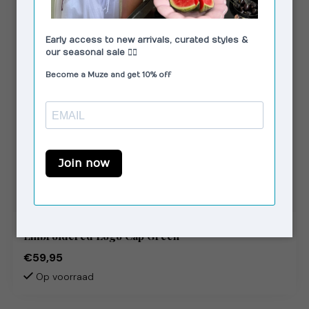
LAAGAM
Embroidered Logo Cap Green
€59,95
Op voorraad