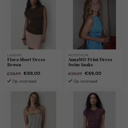
LAAGAM
MODSTRÖM
Fiora Short Dress
AunaMD Print Dress
Brown
Swim Snake
€69,00
€69,00
€99,95
€99,95
Op voorraad
Op voorraad