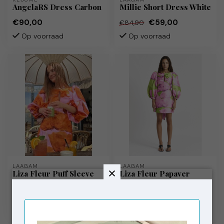
AngelaRS Dress Carbon
Millie Short Dress White
€90,00
€59,00
€84,90
Op voorraad
Op voorraad
LAAGAM
LAAGAM
Liza Fleur Puff Sleeve
Liza Fleur Papaver
Dress
Short Dresss
€99,00
€79,00
€139,00
€129,00
Op voorraad
Op voorraad