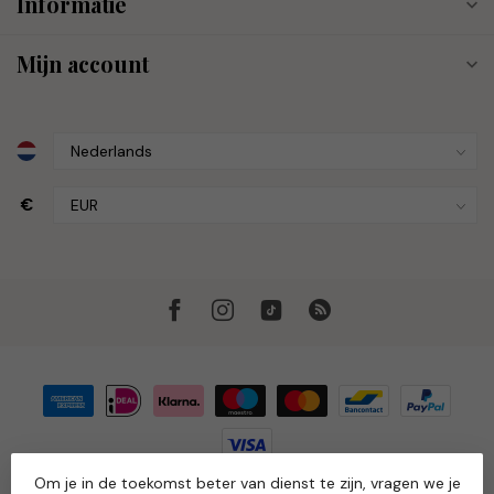
Informatie
Mijn account
€
Om je in de toekomst beter van dienst te zijn, vragen we je
© Copyright 2026 Muze the Store
- Powered by
Lightspeed
-