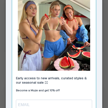
RÉSUMÉ
NEVER FULLY DRESSED
GwenRS Dress Crown
Shell Ioana Mini Dress
Blue
Red
€110,00
€89,00
€149,00
Op voorraad
Op voorraad