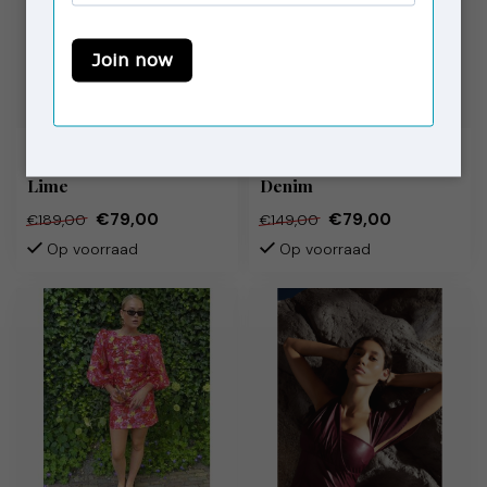
NEVER FULLY DRESSED
NEVER FULLY DRESSED
Stud Mini Vienna Dress
Monika Mini Dress
Lime
Denim
€79,00
€79,00
€189,00
€149,00
Op voorraad
Op voorraad