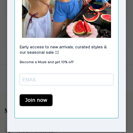
MOLIANE
MOLIANE
Sahara Bracelet Silver
Venus Bracelet Silver
€82,00
€89,00
Niet op voorraad
Op voorraad
Toon
1
-
4
van 4
Muze the Store
Reestraat 17
1016 DM Amsterdam