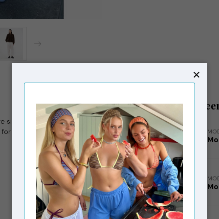
Gerelatee
e side pockets and elastic at the waist and
fect for both everyday wear and more dressed-up
MO
Mo
MO
Mo