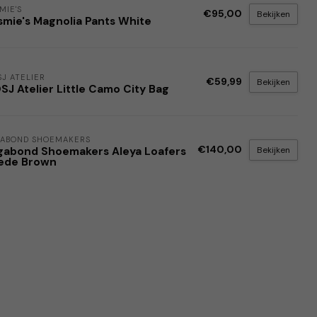
MIE'S
€95,00
Bekijken
smie's Magnolia Pants White
J ATELIER
€59,99
Bekijken
J Atelier Little Camo City Bag
ABOND SHOEMAKERS
€140,00
Bekijken
gabond Shoemakers Aleya Loafers
ede Brown