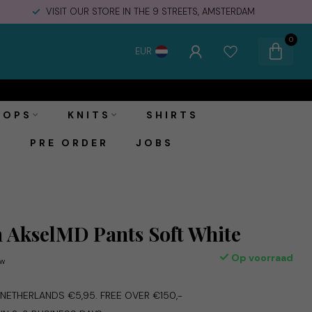
VISIT OUR STORE IN THE 9 STREETS, AMSTERDAM
0
EUR
€99,95
Toevoegen aan winkelwagen
Incl. btw
TOPS
KNITS
SHIRTS
PRE ORDER
JOBS
 AkselMD Pants Soft White
Op voorraad
tw
E NETHERLANDS €5,95. FREE OVER €150,-