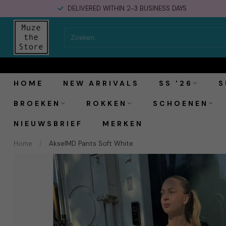
DELIVERED WITHIN 2-3 BUSINESS DAYS
Modström AkselMD Pants Soft White
HOME
NEW ARRIVALS
SS '26
S
BROEKEN
ROKKEN
SCHOENEN
NIEUWSBRIEF
MERKEN
Home
/
AkselMD Pants Soft White