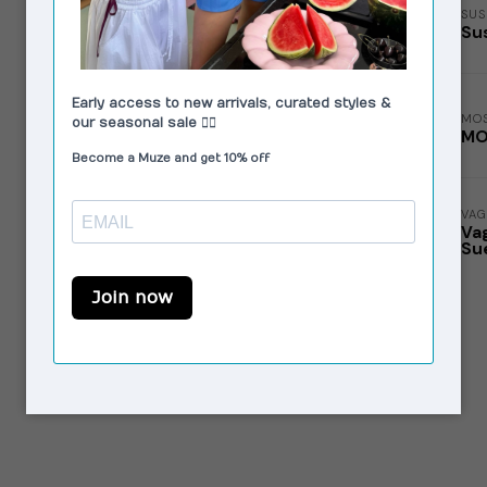
SUS
Su
MOS
MOS
VAG
Va
Su