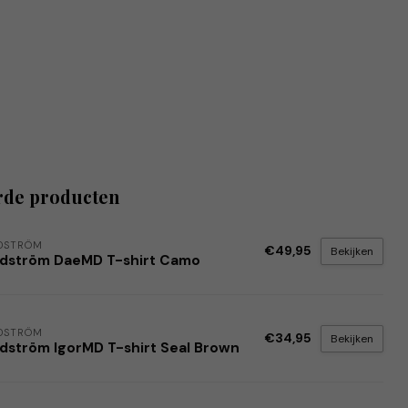
rde producten
DSTRÖM
€49,95
Bekijken
dström DaeMD T-shirt Camo
DSTRÖM
€34,95
Bekijken
dström IgorMD T-shirt Seal Brown