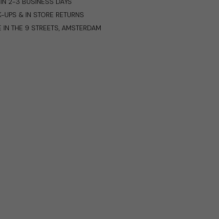
IN 2-3 BUSINESS DAYS
K-UPS & IN STORE RETURNS
E IN THE 9 STREETS, AMSTERDAM