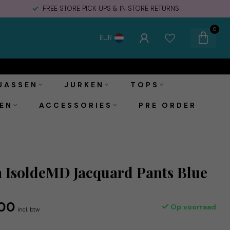
FREE STORE PICK-UPS & IN STORE RETURNS
0
EUR
€79,00
Toevoegen aan winkelwagen
€129,95
Incl. btw
JASSEN
JURKEN
TOPS
EN
ACCESSORIES
PRE ORDER
 IsoldeMD Jacquard Pants Blue
00
Op voorraad
Incl. btw