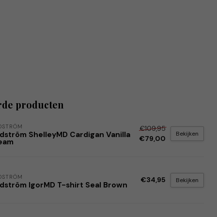
rde producten
DSTRÖM
€109,95
Bekijken
dström ShelleyMD Cardigan Vanilla
€79,00
eam
DSTRÖM
€34,95
Bekijken
dström IgorMD T-shirt Seal Brown