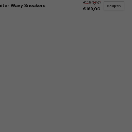
€250,00
piter Wavy Sneakers
Bekijken
€169,00