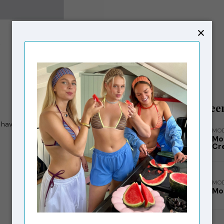
Gerelatee
have a high waist, front and back pockets and a
MO
Mo
Cr
MO
Mo