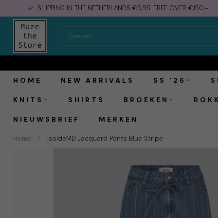
SHIPPING IN THE NETHERLANDS €5,95. FREE OVER €150,-
Modström IsoldeMD Jacquard Pants Blue Strip
HOME
NEW ARRIVALS
SS '26
S
KNITS
SHIRTS
BROEKEN
ROK
NIEUWSBRIEF
MERKEN
Home
/
IsoldeMD Jacquard Pants Blue Stripe