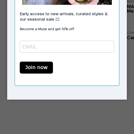
MAS
MA
Me
CA
Ca