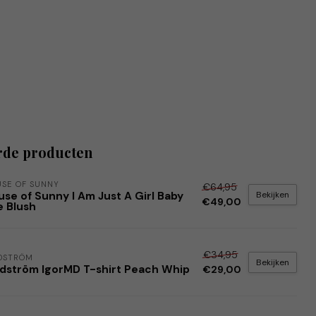
rde producten
SE OF SUNNY
€64,95
Bekijken
se of Sunny I Am Just A Girl Baby
€49,00
e Blush
€34,95
DSTRÖM
Bekijken
dström IgorMD T-shirt Peach Whip
€29,00