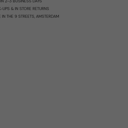
IN 2-3 BUSINESS DAYS
K-UPS & IN STORE RETURNS
E IN THE 9 STREETS, AMSTERDAM