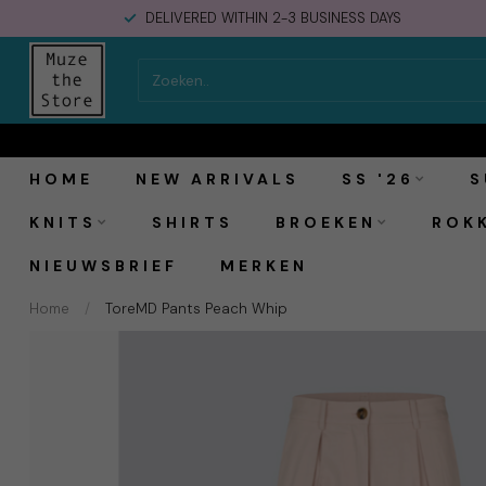
DELIVERED WITHIN 2-3 BUSINESS DAYS
Modström ToreMD Pants Peach Whip
HOME
NEW ARRIVALS
SS '26
S
KNITS
SHIRTS
BROEKEN
ROK
NIEUWSBRIEF
MERKEN
Home
/
ToreMD Pants Peach Whip