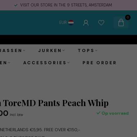
VISIT OUR STORE IN THE 9 STREETS, AMSTERDAM
0
EUR
€69,00
Toevoegen aan winkelwagen
€119,00
Incl. btw
JASSEN
JURKEN
TOPS
EN
ACCESSORIES
PRE ORDER
 ToreMD Pants Peach Whip
00
Op voorraad
Incl. btw
E NETHERLANDS €5,95. FREE OVER €150,-