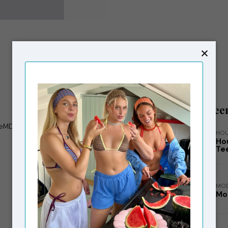
Gerelatee
ToreMD pants have a medium-high waist, zipper,
HOU
Hou
Te
MO
Mo