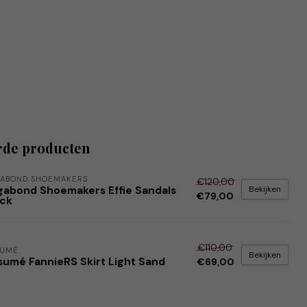
rde producten
ABOND SHOEMAKERS
€120,00
Bekijken
gabond Shoemakers Effie Sandals
€79,00
ack
€110,00
SUMÉ
Bekijken
sumé FannieRS Skirt Light Sand
€69,00