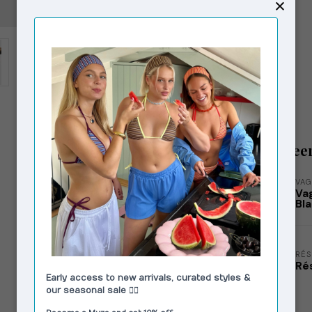
Gerelatee
VAG
Va
Bl
RÉ
Ré