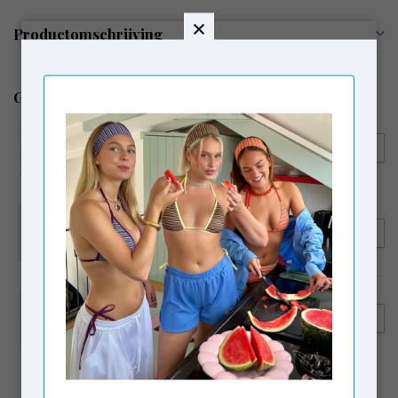
Productomschrijving
Gerelateerde producten
LAAGAM
€109,95
Laagam Belleville Rushed
Shirt White
LAAGAM
€159,95
Laagam Vixen Bag Black
VAGABOND SHOEMAKERS
€230,00
Vagabond Shoemakers
€159,00
Hedda Tall Boots Black