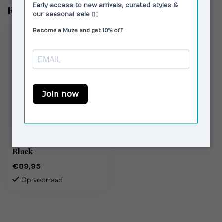
Recent bekeken
MODSTRÖM
PrudenceMD Skirt
Black
€89,95
Op voorraad