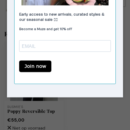
€149,00
Corlin Alba Sunglasses Black
Black
Recent bekeken
SUSMIE'S
Poppy Reversible Top
€55,00
Niet op voorraad