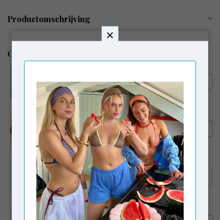
Productomschrijving
Gerelateerde producten
SUSMIE'S
€55,00
Susmie's Dalia Reversible Top
SUSMIE'S
€66,00
Susmie's Isabela Top Red
SUSMIE'S
€95,00
Susmie's Magnolia Pants
White
CORLIN