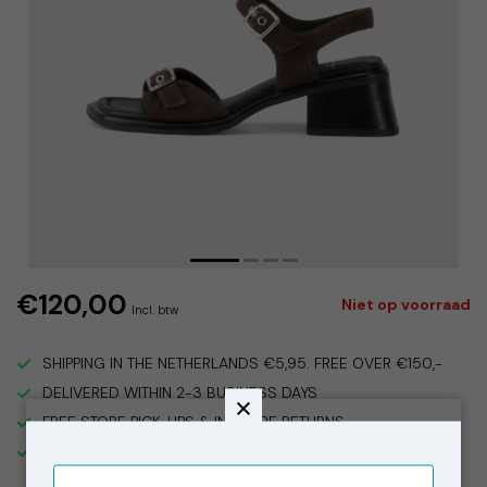
€120,00
Niet op voorraad
Incl. btw
SHIPPING IN THE NETHERLANDS €5,95. FREE OVER €150,-
DELIVERED WITHIN 2-3 BUSINESS DAYS
FREE STORE PICK-UPS & IN STORE RETURNS
VISIT OUR STORE IN THE 9 STREETS, AMSTERDAM