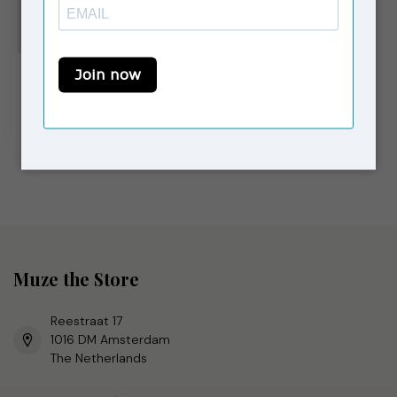
VAGABOND SHOEMAKERS
Ines Sandals Java
€120,00
Niet op voorraad
Muze the Store
Reestraat 17
1016 DM Amsterdam
The Netherlands