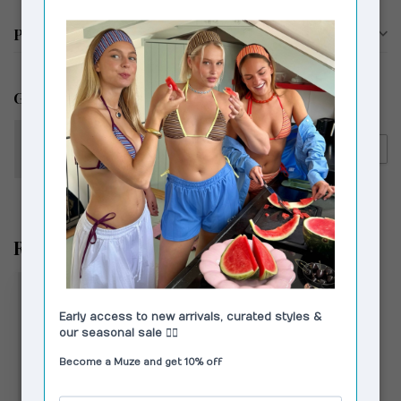
Productomschrijving
Gerelateerde producten
VAGABOND SHOEMAKERS
€100,00
Vagabond Shoemakers Delia
€69,00
Slingback Cocoa Brown
Recent bekeken