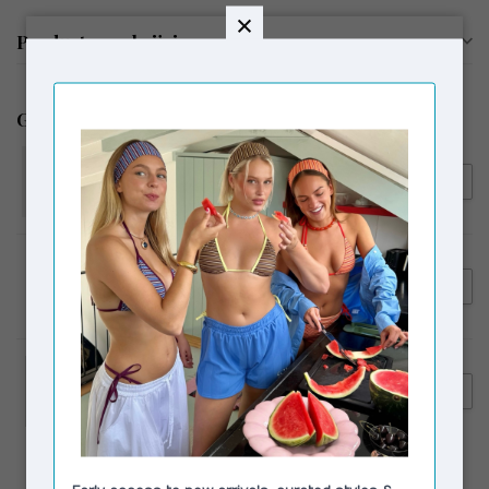
Productomschrijving
Gerelateerde producten
LAAGAM
€54,95
Laagam Embroidered Logo
Tank Top Black
RÉSUMÉ
€70,00
Résumé AmyRS Skirt Black
€260,00
CAMPER
Camper Milah Boots Black
€149,00