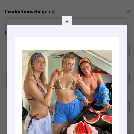
Productomschrijving
Gerelateerde producten
MODSTRÖM
€99,95
Modström BeaMD Top Black
LAAGAM
€54,95
Laagam Eden Tank Top Black
MAS1
€175,00
MAS1 Bruna Bag Black
MOLIANE