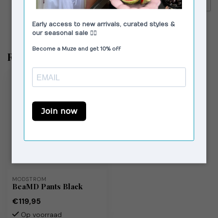
€79,00
MOLIANE Sunset Earrings
Silver
Recent bekeken
MODSTRÖM
BeaMD Pants Black
€119,95
Op voorraad