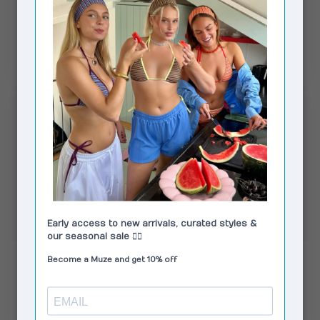
RÉSUMÉ
RÉSUMÉ
NoellaRS Top Pavement
AmyRS Skirt Carbon
Grey
€85,00
€70,00
In stock
In stock
RÉSUMÉ
RÉSUMÉ
NoellaRS Pants
AmyRS Skirt Black
Pavement Grey
€110,00
€70,00