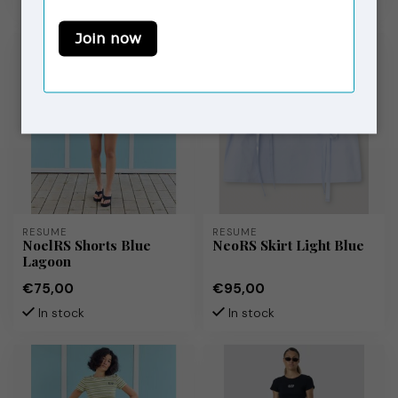
In stock
In stock
RÉSUMÉ
RÉSUMÉ
NoelRS Shorts Blue
NeoRS Skirt Light Blue
Lagoon
€75,00
€95,00
In stock
In stock