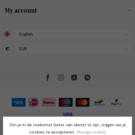
My account
€
Om je in de toekomst beter van dienst te zijn, vragen we je
© Copyright 2026 Muze the Store
- Powered by
Lightspeed
-
Theme by
Dyvelopment
cookies te accepteren
Manage cookies