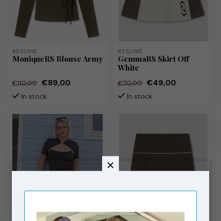
RÉSUMÉ
RÉSUMÉ
MoniqueRS Blouse Army
GemmaRS Skirt Off
White
€89,00
€49,00
€110,00
€70,00
In stock
In stock